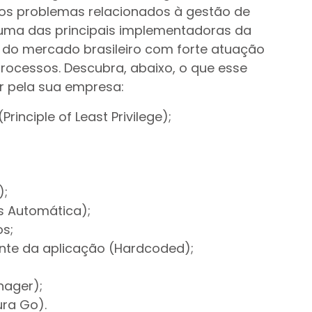
 os problemas relacionados à gestão de
a uma das principais implementadoras da
 do mercado brasileiro com forte atuação
rocessos. Descubra, abaixo, o que esse
r pela sua empresa:
rinciple of Least Privilege);
);
s Automática);
s;
nte da aplicação (Hardcoded);
nager);
ura Go).