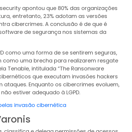
security apontou que 80% das organizações
tura, entretanto, 23% adotam as versões
ntra cibercrimes. A conclusão é de que é
software de segurança nos sistemas da
GPD como uma forma de se sentirem seguras,
m como uma brecha para realizarem resgate
la Tenable, intitulada “The Ransonware
cibernéticos que executam invasões hackers
 ataques. Enquanto os cibercrimes evoluem,
e não estiver adequado à LGPD.
elas invasão cibernética
aronis
ca, classifica e delega permissões de acessos