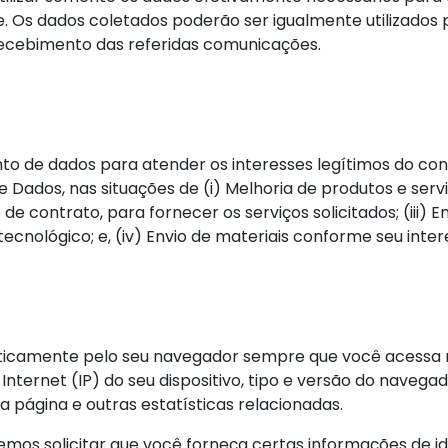
e. Os dados coletados poderão ser igualmente utilizados
 recebimento das referidas comunicações.
ento de dados para atender os interesses legítimos do co
de Dados, nas situações de (i) Melhoria de produtos e se
de contrato, para fornecer os serviços solicitados; (iii) 
nológico; e, (iv) Envio de materiais conforme seu inter
camente pelo seu navegador sempre que você acessa no
nternet (IP) do seu dispositivo, tipo e versão do navegad
a página e outras estatísticas relacionadas.
odemos solicitar que você forneça certas informações de 