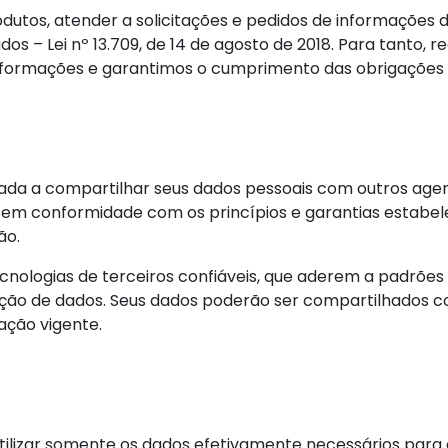
utos, atender a solicitações e pedidos de informações d
dos – Lei nº 13.709, de 14 de agosto de 2018. Para tanto, 
ormações e garantimos o cumprimento das obrigações le
izada a compartilhar seus dados pessoais com outros ag
, em conformidade com os princípios e garantias estabele
ão.
cnologias de terceiros confiáveis, que aderem a padrões
eção de dados. Seus dados poderão ser compartilhados c
lação vigente.
ilizar somente os dados efetivamente necessários para