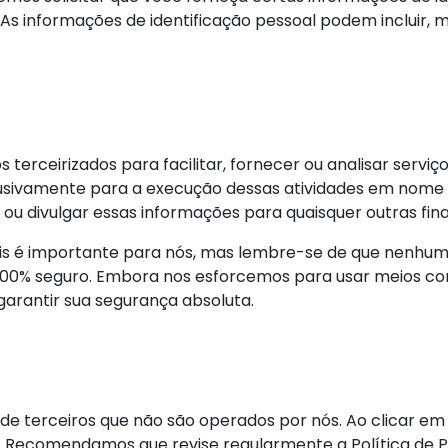
o. As informações de identificação pessoal podem incluir,
terceirizados para facilitar, fornecer ou analisar servi
usivamente para a execução dessas atividades em nome d
r ou divulgar essas informações para quaisquer outras fina
is é importante para nós, mas lembre-se de que nenhum
00% seguro. Embora nos esforcemos para usar meios co
arantir sua segurança absoluta.
 de terceiros que não são operados por nós. Ao clicar em 
 Recomendamos que revise regularmente a Política de Priv