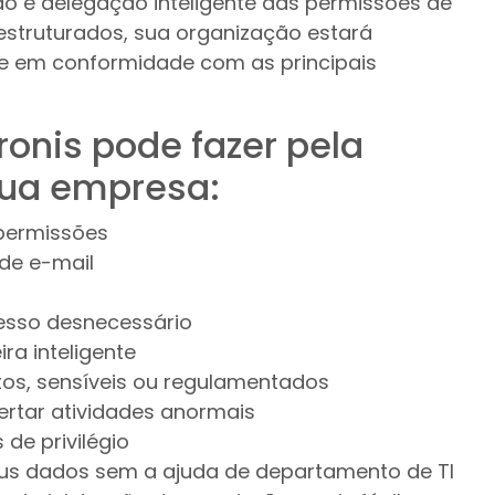
ção e delegação inteligente das permissões de
estruturados, sua organização estará
 e em conformidade com as principais
onis pode fazer pela
sua empresa:
 permissões
 de e-mail
cesso desnecessário
ra inteligente
stos, sensíveis ou regulamentados
lertar atividades anormais
 de privilégio
us dados sem a ajuda de departamento de TI