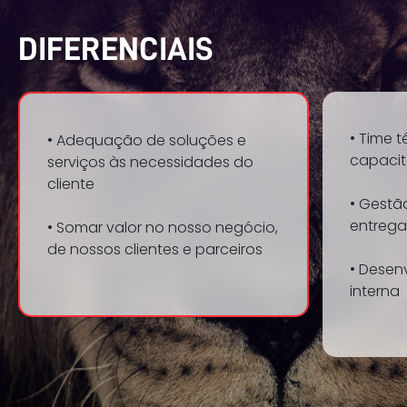
DIFERENCIAIS
• Time 
• Adequação de soluções e
capaci
serviços às necessidades do
cliente
• Gestã
entrega
• Somar valor no nosso negócio,
de nossos clientes e parceiros
• Desen
interna