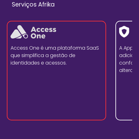
Serviços Afrika
Access One é uma plataforma SaaS
A Appd
que simplifica a gestão de
adicion
identidades e acessos.
conform
alterar 