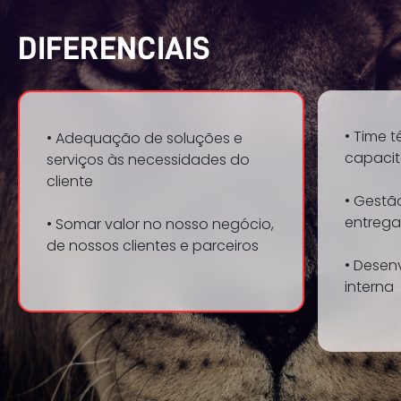
DIFERENCIAIS
• Time 
• Adequação de soluções e
capaci
serviços às necessidades do
cliente
• Gestã
entrega
• Somar valor no nosso negócio,
de nossos clientes e parceiros
• Desen
interna