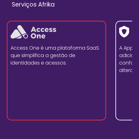
Serviços Afrika
Access One é uma plataforma SaaS
A Appd
que simplifica a gestão de
adicion
identidades e acessos.
conform
alterar 