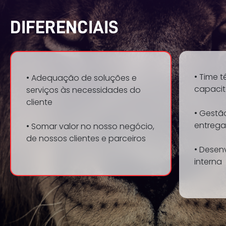
DIFERENCIAIS
• Time 
• Adequação de soluções e
capaci
serviços às necessidades do
cliente
• Gestã
entrega
• Somar valor no nosso negócio,
de nossos clientes e parceiros
• Desen
interna