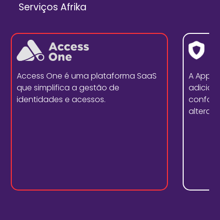
Serviços Afrika
Access One é uma plataforma SaaS
A Appd
que simplifica a gestão de
adicion
identidades e acessos.
conform
alterar 