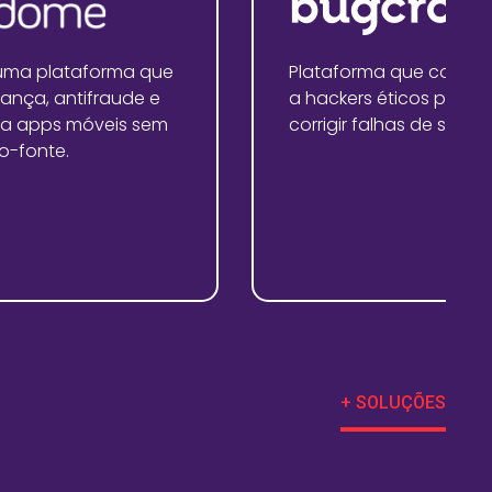
uma plataforma que
Plataforma que conec
ança, antifraude e
a hackers éticos para 
a apps móveis sem
corrigir falhas de segu
go-fonte.
+ SOLUÇÕES