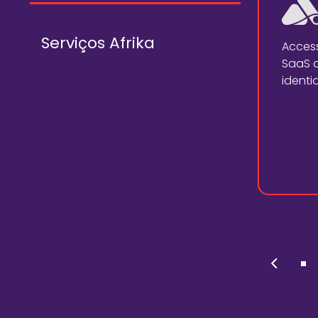
Serviços Afrika
Acces
SaaS q
identi