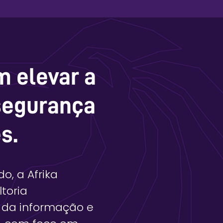
m elevar a
segurança
s.
o, a Afrika
toria
 da informação e