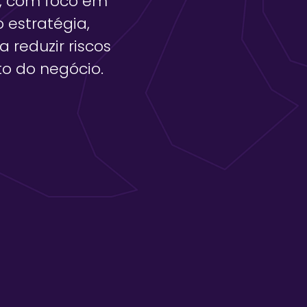
s, com foco em
 estratégia,
 reduzir riscos
to do negócio.