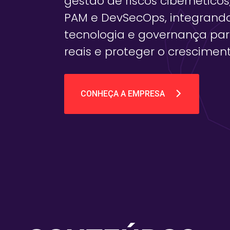
gestão de riscos cibernético
PAM e DevSecOps, integrando
tecnologia e governança para
reais e proteger o crescimen
CONHEÇA A EMPRESA