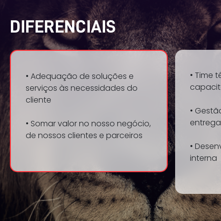
DIFERENCIAIS
• Time 
• Adequação de soluções e
capaci
serviços às necessidades do
cliente
• Gestã
entrega
• Somar valor no nosso negócio,
de nossos clientes e parceiros
• Desen
interna