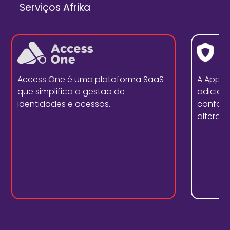
Serviços Afrika
Access One é uma plataforma SaaS
A Appd
que simplifica a gestão de
adicion
identidades e acessos.
conform
alterar 