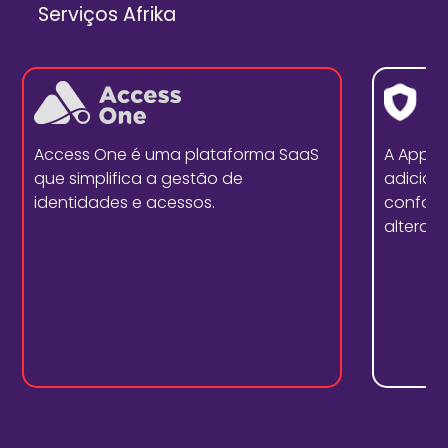
Serviços Afrika
Access One é uma plataforma SaaS
A Appd
que simplifica a gestão de
adicion
identidades e acessos.
conform
alterar 