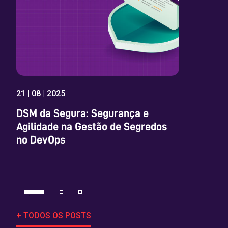
21 | 08 | 2025
03 |
DSM da Segura: Segurança e
Ger
Agilidade na Gestão de Segredos
com
no DevOps
Cer
+ TODOS OS POSTS