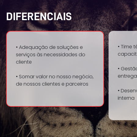
DIFERENCIAIS
• Time 
• Adequação de soluções e
capaci
serviços às necessidades do
cliente
• Gestã
entrega
• Somar valor no nosso negócio,
de nossos clientes e parceiros
• Desen
interna