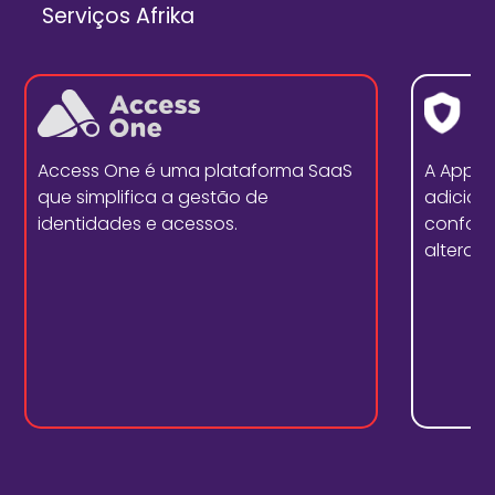
Serviços Afrika
Access One é uma plataforma SaaS
A Appd
que simplifica a gestão de
adicion
identidades e acessos.
conform
alterar 