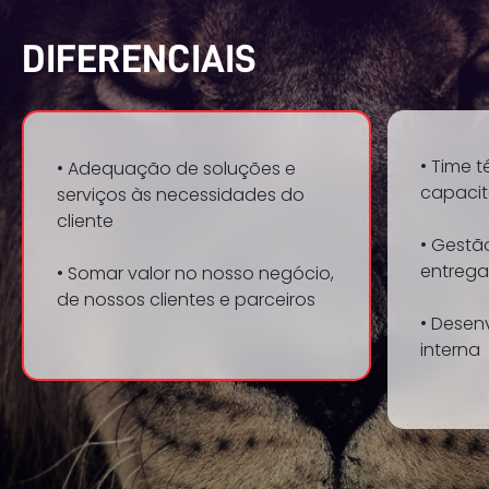
DIFERENCIAIS
• Time 
• Adequação de soluções e
capaci
serviços às necessidades do
cliente
• Gestã
entrega
• Somar valor no nosso negócio,
de nossos clientes e parceiros
• Desen
interna