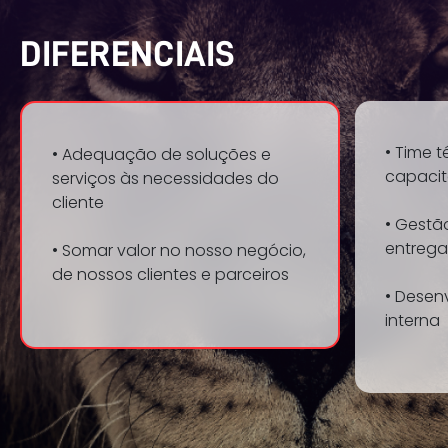
DIFERENCIAIS
• Time 
• Adequação de soluções e
capaci
serviços às necessidades do
cliente
• Gestã
entrega
• Somar valor no nosso negócio,
de nossos clientes e parceiros
• Desen
interna