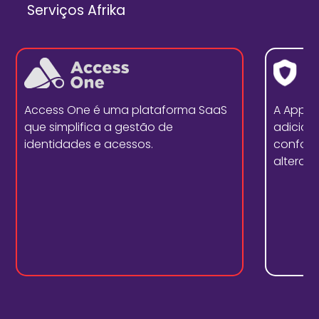
Serviços Afrika
Access One é uma plataforma SaaS
A Appd
que simplifica a gestão de
adicion
identidades e acessos.
conform
alterar 