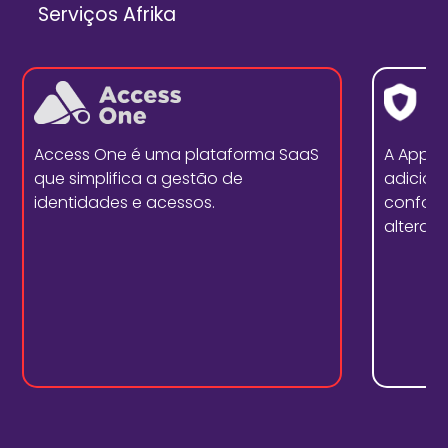
Serviços Afrika
Access One é uma plataforma SaaS
A Appd
que simplifica a gestão de
adicion
identidades e acessos.
conform
alterar 