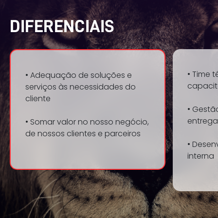
DIFERENCIAIS
• Time 
• Adequação de soluções e
capaci
serviços às necessidades do
cliente
• Gestã
entrega
• Somar valor no nosso negócio,
de nossos clientes e parceiros
• Desen
interna