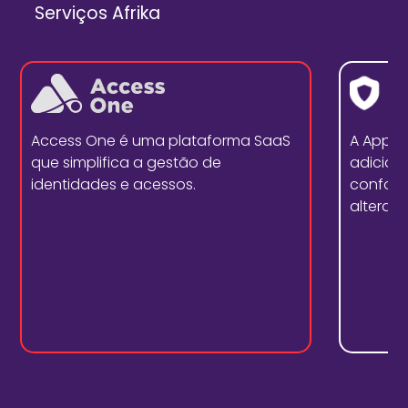
Serviços Afrika
Access One é uma plataforma SaaS
A Appd
que simplifica a gestão de
adicion
identidades e acessos.
conform
alterar 