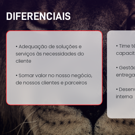
DIFERENCIAIS
• Time 
• Adequação de soluções e
capaci
serviços às necessidades do
cliente
• Gestã
entrega
• Somar valor no nosso negócio,
de nossos clientes e parceiros
• Desen
interna