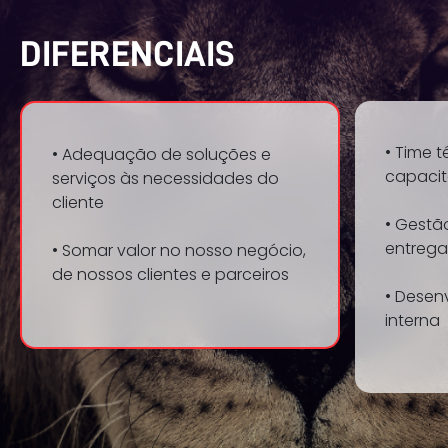
DIFERENCIAIS
• Time 
• Adequação de soluções e
capaci
serviços às necessidades do
cliente
• Gestã
entrega
• Somar valor no nosso negócio,
de nossos clientes e parceiros
• Desen
interna