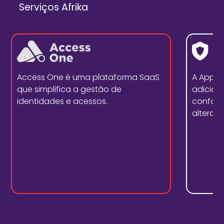
Serviços Afrika
Access One é uma plataforma SaaS
A Appd
que simplifica a gestão de
adicion
identidades e acessos.
conform
alterar 