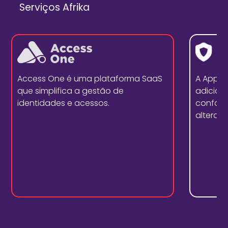
Serviços Afrika
Access One é uma plataforma SaaS
A Appd
que simplifica a gestão de
adicion
identidades e acessos.
conform
alterar 