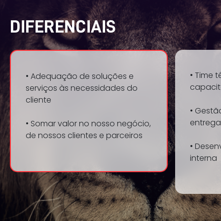
DIFERENCIAIS
• Time 
• Adequação de soluções e
capaci
serviços às necessidades do
cliente
• Gestã
entrega
• Somar valor no nosso negócio,
de nossos clientes e parceiros
• Desen
interna